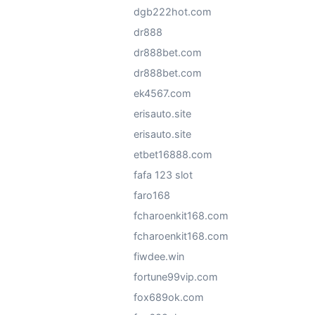
dgb222hot.com
dr888
dr888bet.com
dr888bet.com
ek4567.com
erisauto.site
erisauto.site
etbet16888.com
fafa 123 slot
faro168
fcharoenkit168.com
fcharoenkit168.com
fiwdee.win
fortune99vip.com
fox689ok.com