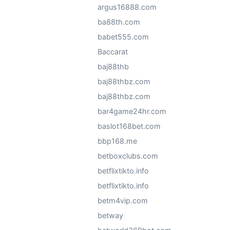
argus16888.com
ba88th.com
babet555.com
Baccarat
baj88thb
baj88thbz.com
baj88thbz.com
bar4game24hr.com
baslot168bet.com
bbp168.me
betboxclubs.com
betflixtikto.info
betflixtikto.info
betm4vip.com
betway