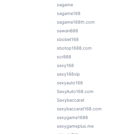
sagame
sagame168
sagame168th.com
sawan888
sbobet168
sbotop1688.com
scr888
sexy168
sexy168vip
sexyauto168
SexyAuto168.com
Sexybaccarat
sexybaccarat168.com
sexygame1688
sexygameplus.me