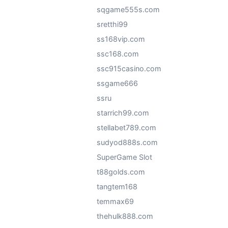
sqgame555s.com
sretthi99
ss168vip.com
ssc168.com
ssc915casino.com
ssgame666
ssru
starrich99.com
stellabet789.com
sudyod888s.com
SuperGame Slot
t88golds.com
tangtem168
temmax69
thehulk888.com