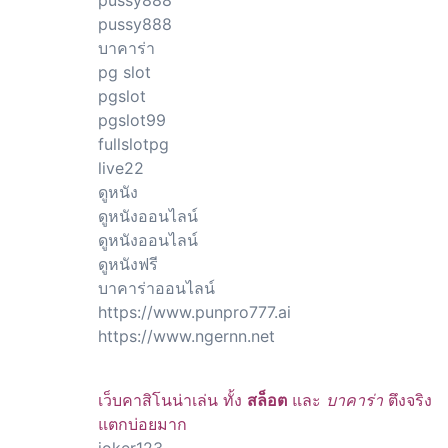
pussy888
บาคาร่า
pg slot
pgslot
pgslot99
fullslotpg
live22
ดูหนัง
ดูหนังออนไลน์
ดูหนังออนไลน์
ดูหนังฟรี
บาคาร่าออนไลน์
https://www.punpro777.ai
https://www.ngernn.net
เว็บคาสิโนน่าเล่น ทั้ง
สล็อต
และ
บาคาร่า
ตึงจริง
แตกบ่อยมาก
joker123