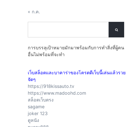
« ก.ค.

การบรรลุเป้าหมายมักมาพร้อมกับการทำสิ่งที่ผู้คน
อื่นไม่พร้อมที่จะทำ
เว็บสล็อตและบาคาร่าของโครตดีเว็บนี้เล่นแล้วรวย
จัดๆ
https://918kissauto.tv
https://www.madoohd.com
สล็อตเว็บตรง
sagame
joker 123
ดูหนัง
pussy888