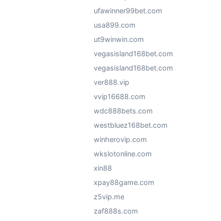
ufawinner99bet.com
usa899.com
ut9winwin.com
vegasisland168bet.com
vegasisland168bet.com
ver888.vip
vvip16688.com
wdc888bets.com
westbluez168bet.com
winherovip.com
wkslotonline.com
xin88
xpay88game.com
z5vip.me
zaf888s.com