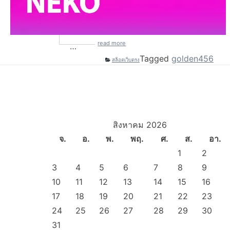
read more
…
Tagged
golden456
สล็อตเว็บตรง
สิงหาคม 2026
จ.
อ.
พ.
พฤ.
ศ.
ส.
อา.
1
2
3
4
5
6
7
8
9
10
11
12
13
14
15
16
17
18
19
20
21
22
23
24
25
26
27
28
29
30
31