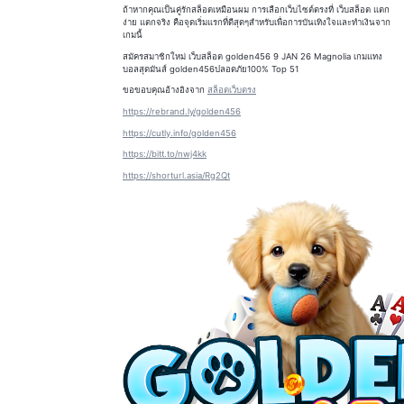
ถ้าหากคุณเป็นคู่รักสล็อตเหมือนผม การเลือกเว็บไซต์ตรงที่ เว็บสล็อต แตก
ง่าย แตกจริง คือจุดเริ่มแรกที่ดีสุดๆสำหรับเพื่อการบันเทิงใจและทำเงินจาก
เกมนี้
สมัครสมาชิกใหม่ เว็บสล็อต golden456 9 JAN 26 Magnolia เกมแทง
บอลสุดมันส์ golden456ปลอดภัย100% Top 51
ขอขอบคุณอ้างอิงจาก
สล็อตเว็บตรง
https://rebrand.ly/golden456
https://cutly.info/golden456
https://bitt.to/nwj4kk
https://shorturl.asia/Rg2Qt