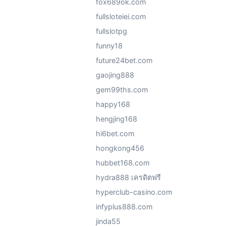
fox689ok.com
fullsloteiei.com
fullslotpg
funny18
future24bet.com
gaojing888
gem99ths.com
happy168
hengjing168
hi6bet.com
hongkong456
hubbet168.com
hydra888 เครดิตฟรี
hyperclub-casino.com
infyplus888.com
jinda55