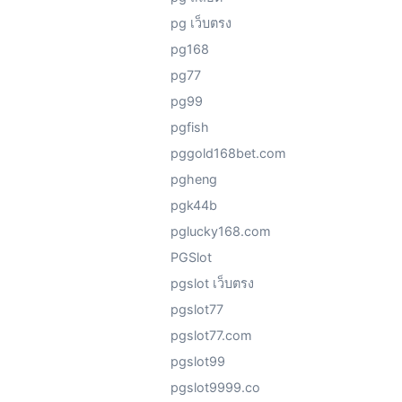
pg เว็บตรง
pg168
pg77
pg99
pgfish
pggold168bet.com
pgheng
pgk44b
pglucky168.com
PGSlot
pgslot เว็บตรง
pgslot77
pgslot77.com
pgslot99
pgslot9999.co